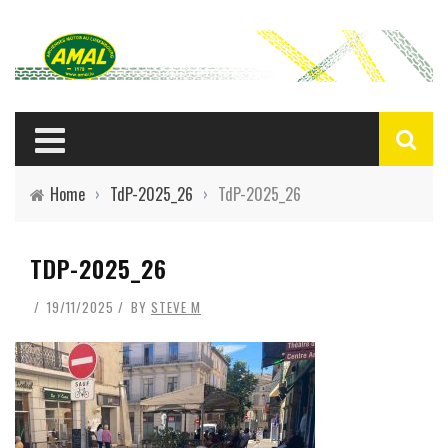
Home
›
TdP-2025_26
›
TdP-2025_26
TDP-2025_26
19/11/2025
BY
STEVE M