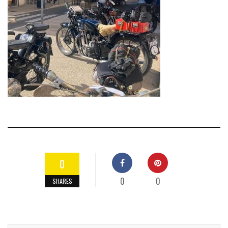
0
0
0
SHARES