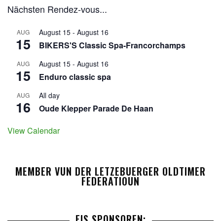
Nächsten Rendez-vous...
August 15
-
August 16
AUG
15
BIKERS'S Classic Spa-Francorchamps
August 15
-
August 16
AUG
15
Enduro classic spa
All day
AUG
16
Oude Klepper Parade De Haan
View Calendar
MEMBER VUN DER LETZEBUERGER OLDTIMER
FEDERATIOUN
EIS SPONSOREN: