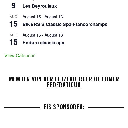
9
Les Beyrouleux
August 15
-
August 16
AUG
15
BIKERS'S Classic Spa-Francorchamps
August 15
-
August 16
AUG
15
Enduro classic spa
View Calendar
MEMBER VUN DER LETZEBUERGER OLDTIMER
FEDERATIOUN
EIS SPONSOREN: