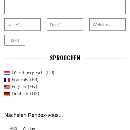
SPROOCHEN
Lëtzebuergesch
LU
Français
FR
English
EN
Deutsch
DE
Nächsten Rendez-vous...
All day
AUG