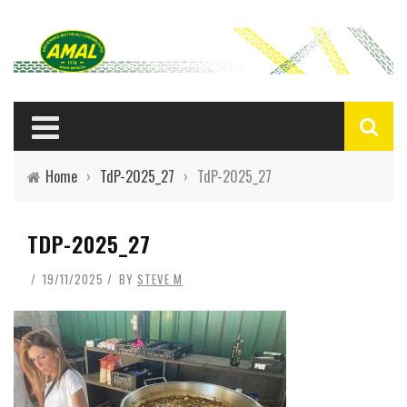
Home
›
TdP-2025_27
›
TdP-2025_27
TDP-2025_27
19/11/2025
BY
STEVE M