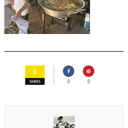
0
0
0
SHARES