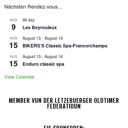
Nächsten Rendez-vous...
All day
AUG
9
Les Beyrouleux
August 15
-
August 16
AUG
15
BIKERS'S Classic Spa-Francorchamps
August 15
-
August 16
AUG
15
Enduro classic spa
View Calendar
MEMBER VUN DER LETZEBUERGER OLDTIMER
FEDERATIOUN