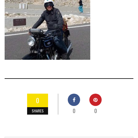
0
0
0
SHARES