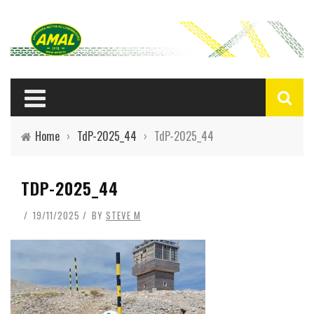
Home
›
TdP-2025_44
›
TdP-2025_44
TDP-2025_44
19/11/2025
BY
STEVE M