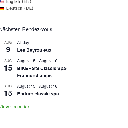
English
EN
Deutsch
DE
Nächsten Rendez-vous...
All day
AUG
9
Les Beyrouleux
August 15
-
August 16
AUG
15
BIKERS'S Classic Spa-
Francorchamps
August 15
-
August 16
AUG
15
Enduro classic spa
View Calendar