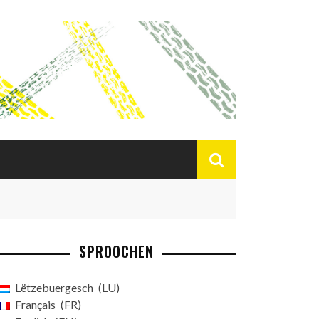
SPROOCHEN
Lëtzebuergesch
LU
Français
FR