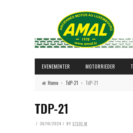
EVENEMENTER
MOTORRIEDER
Home
›
TdP-21
›
TdP-21
TDP-21
30/10/2024
BY
STEVE M