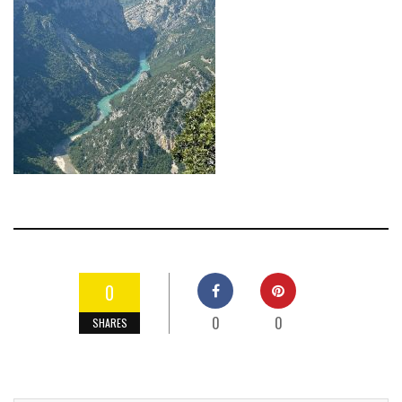
0
0
0
SHARES