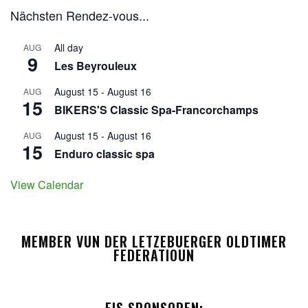
Nächsten Rendez-vous...
All day
AUG
9
Les Beyrouleux
August 15
-
August 16
AUG
15
BIKERS'S Classic Spa-Francorchamps
August 15
-
August 16
AUG
15
Enduro classic spa
View Calendar
MEMBER VUN DER LETZEBUERGER OLDTIMER
FEDERATIOUN