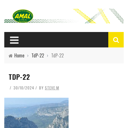
Home
›
TdP-22
›
TdP-22
TDP-22
30/10/2024
BY
STEVE M