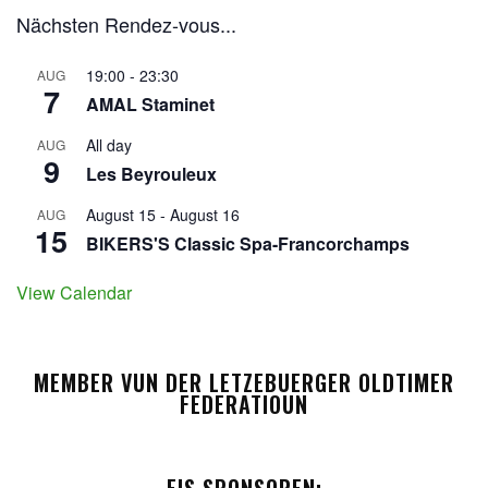
Nächsten Rendez-vous...
19:00
-
23:30
AUG
7
AMAL Staminet
All day
AUG
9
Les Beyrouleux
August 15
-
August 16
AUG
15
BIKERS'S Classic Spa-Francorchamps
View Calendar
MEMBER VUN DER LETZEBUERGER OLDTIMER
FEDERATIOUN