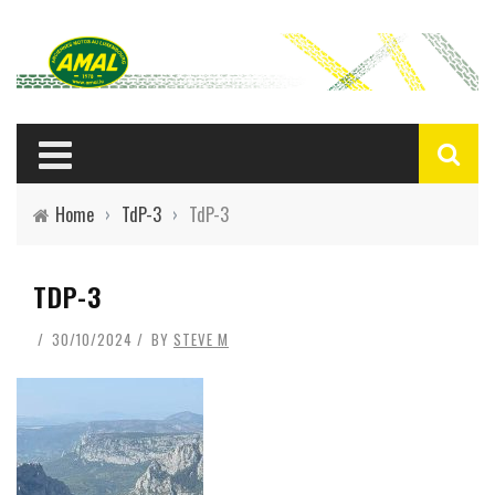
Home
›
TdP-3
›
TdP-3
TDP-3
30/10/2024
BY
STEVE M