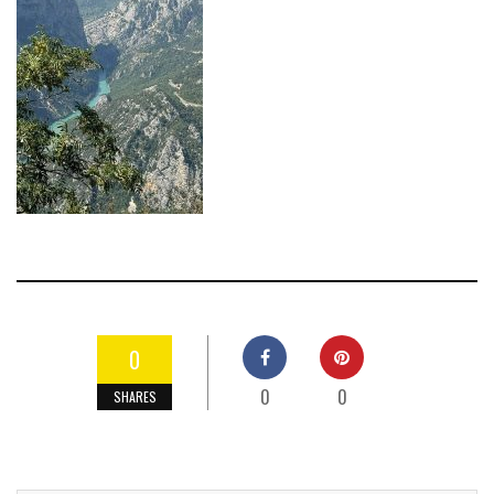
0
0
0
SHARES