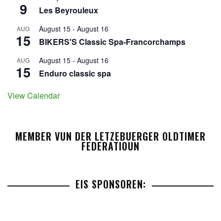
9
Les Beyrouleux
August 15
-
August 16
AUG
15
BIKERS'S Classic Spa-Francorchamps
August 15
-
August 16
AUG
15
Enduro classic spa
View Calendar
MEMBER VUN DER LETZEBUERGER OLDTIMER
FEDERATIOUN
EIS SPONSOREN: