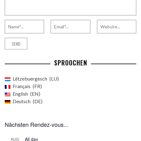
SPROOCHEN
Lëtzebuergesch
LU
Français
FR
English
EN
Deutsch
DE
Nächsten Rendez-vous...
All day
AUG