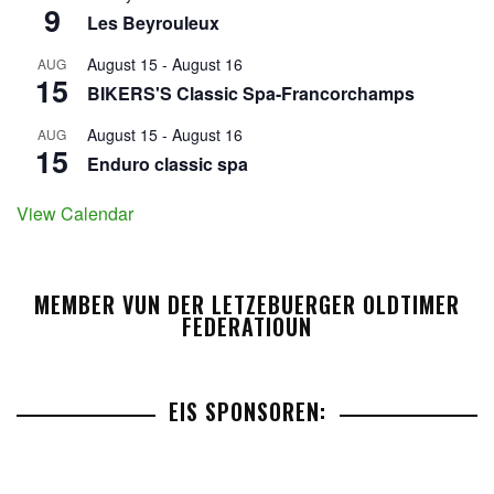
9
Les Beyrouleux
August 15
-
August 16
AUG
15
BIKERS'S Classic Spa-Francorchamps
August 15
-
August 16
AUG
15
Enduro classic spa
View Calendar
MEMBER VUN DER LETZEBUERGER OLDTIMER
FEDERATIOUN
EIS SPONSOREN: