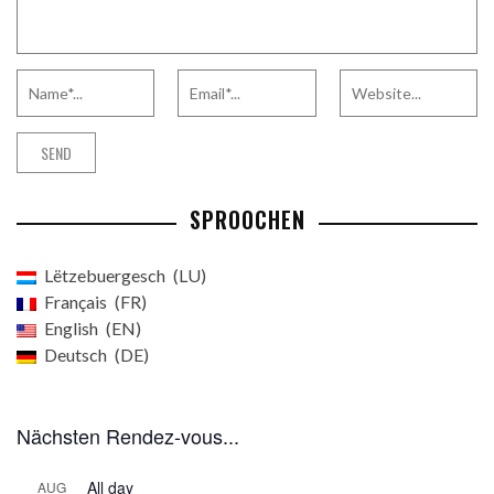
SPROOCHEN
Lëtzebuergesch
LU
Français
FR
English
EN
Deutsch
DE
Nächsten Rendez-vous...
All day
AUG