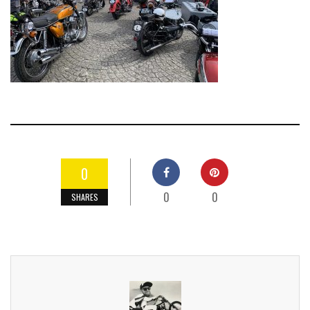
0
0
0
SHARES