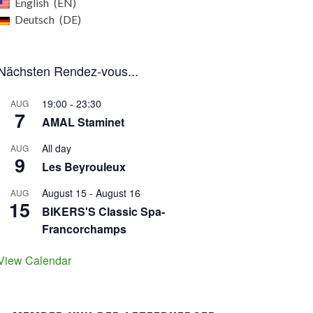
English
EN
Deutsch
DE
Nächsten Rendez-vous...
19:00
-
23:30
AUG
7
AMAL Staminet
All day
AUG
9
Les Beyrouleux
August 15
-
August 16
AUG
15
BIKERS'S Classic Spa-
Francorchamps
View Calendar