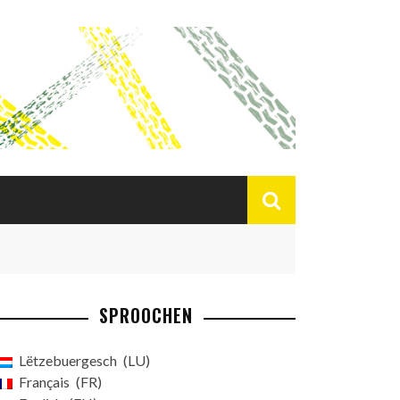
SPROOCHEN
Lëtzebuergesch
LU
Français
FR