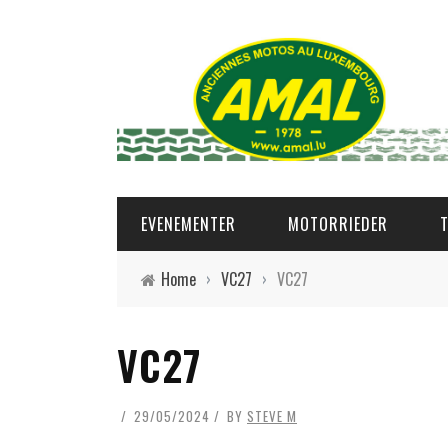
EVENEMENTER
MOTORRIEDER
Home
›
VC27
›
VC27
VC27
29/05/2024
BY
STEVE M