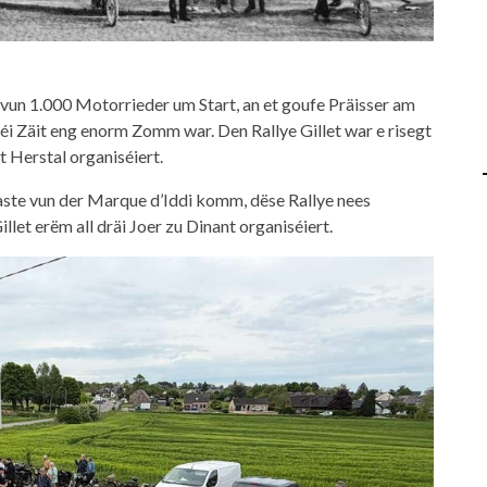
vun 1.000 Motorrieder um Start, an et goufe Präisser am
 déi Zäit eng enorm Zomm war.
Den Rallye Gillet war e risegt
 Herstal organiséiert.
ste vun der Marque d’Iddi komm, dëse Rallye nees
llet erëm all dräi Joer zu Dinant organiséiert.