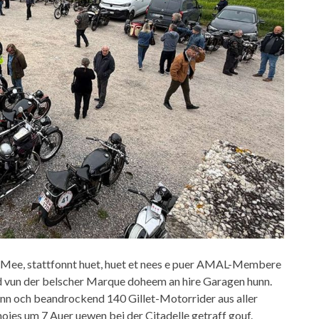
3. Mee, stattfonnt huet, huet et nees e puer AMAL-Membere
ad vun der belscher Marque doheem an hire Garagen hunn.
 dann och beandrockend 140 Gillet-Motorrider aus aller
ies um 7 Auer uewen bei der Citadelle getraff gouf.