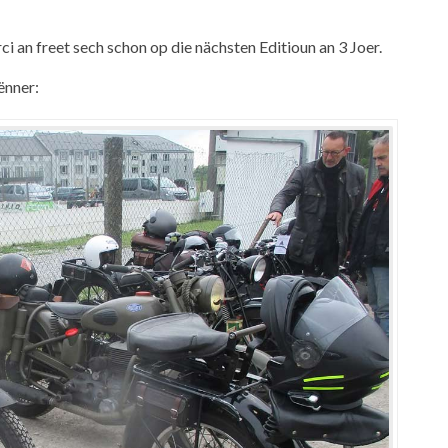
 an freet sech schon op die nächsten Editioun an 3 Joer.
ënner: