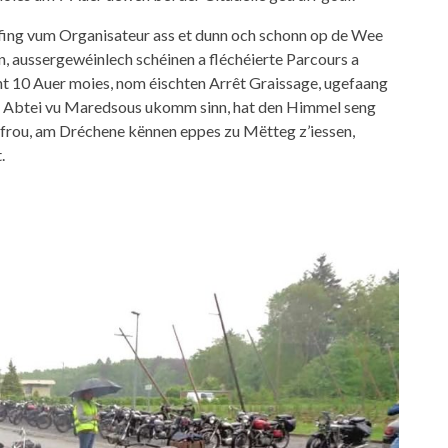
ing vum Organisateur ass et dunn och schonn op de Wee
 aussergewéinlech schéinen a fléchéierte Parcours a
int 10 Auer moies, nom éischten Arrêt Graissage, ugefaang
er Abtei vu Maredsous ukomm sinn, hat den Himmel seng
 frou, am Dréchene kënnen eppes zu Mëtteg z’iessen,
.