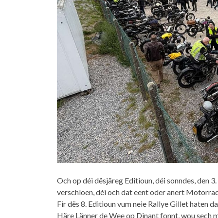
Och op déi dësjäreg Editioun, déi sonndes, den 
verschloen, déi och dat eent oder anert Motorr
Fir dës 8. Editioun vum neie Rallye Gillet haten
Häre Länner de Wee op Dinant fonnt, wou sech mo