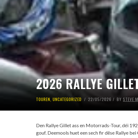
2026 RALLYE GILLE
TOUREN
,
UNCATEGORIZED
22/05/2026
BY
STEVE 
Den
Rallye Gillet
ass en Motorrads-Tour, déi 19
gouf. Deemools huet een sech fir dëse Rallye bei