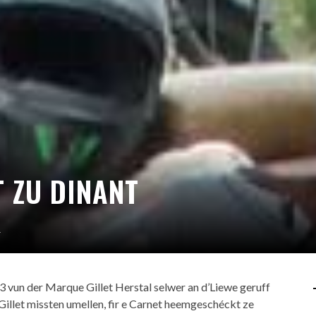
T ZU DINANT
M
23 vun der Marque
Gillet Herstal
selwer an d’Liewe geruff
 Gillet missten umellen, fir e Carnet heemgeschéckt ze