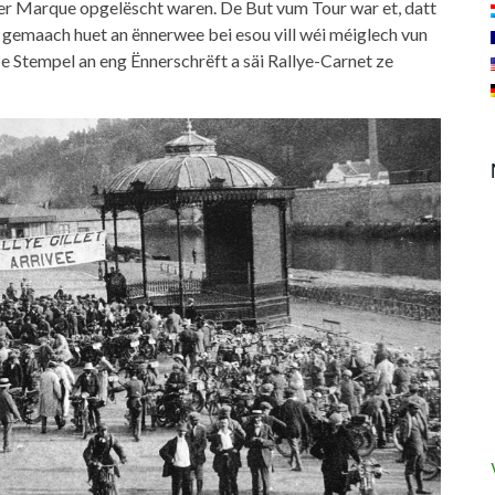
er Marque opgelëscht waren. De But vum Tour war et, datt
t gemaach huet an ënnerwee bei esou vill wéi méiglech vun
 e Stempel an eng Ënnerschrëft a säi Rallye-Carnet ze