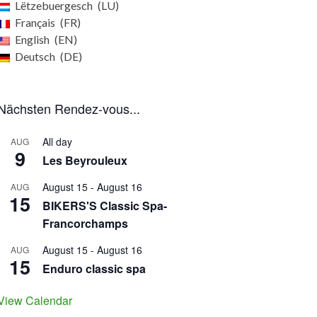
Lëtzebuergesch
LU
Français
FR
English
EN
Deutsch
DE
Nächsten Rendez-vous...
All day
AUG
9
Les Beyrouleux
August 15
-
August 16
AUG
15
BIKERS'S Classic Spa-
Francorchamps
August 15
-
August 16
AUG
15
Enduro classic spa
View Calendar