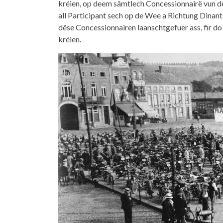
kréien, op deem sämtlech Concessionnairë vun d
all Participant sech op de Wee a Richtung Dinan
dëse Concessionnairen laanschtgefuer ass, fir do
kréien.