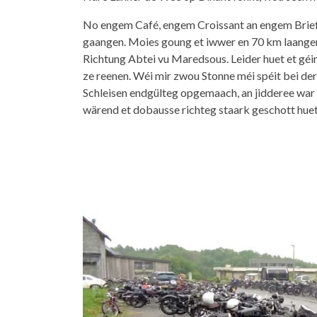
No engem Café, engem Croissant an engem Brief
gaangen. Moies goung et iwwer en 70 km laangen,
Richtung Abtei vu Maredsous.
Leider huet et gé
ze reenen. Wéi mir zwou Stonne méi spéit bei d
Schleisen endgülteg opgemaach, an jidderee war
wärend et dobausse richteg staark geschott huet