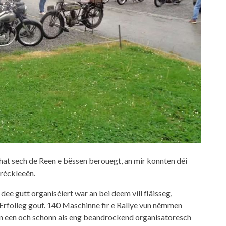
 hat sech de Reen e bëssen berouegt, an mir konnten déi
réckleeën.
 dee gutt organiséiert war an bei deem vill fläisseg,
Erfolleg gouf. 140 Maschinne fir e Rallye vun nëmmen
 een och schonn als eng beandrockend organisatoresch