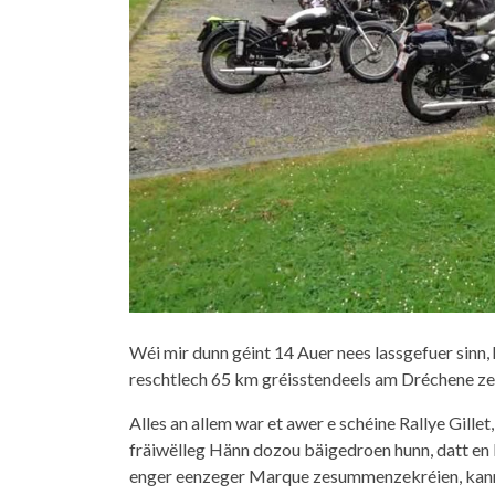
Wéi mir dunn géint 14 Auer nees lassgefuer sinn,
reschtlech 65 km gréisstendeels am Dréchene ze
Alles an allem war et awer e schéine Rallye Gillet,
fräiwëlleg Hänn dozou bäigedroen hunn, datt en 
enger eenzeger Marque zesummenzekréien, kann