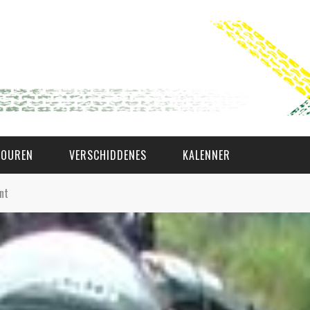
TOUREN
VERSCHIDDENES
KALENNER
nt
WAT AS D'AMAL?
DEN COMITÉ
MEMBER GIN