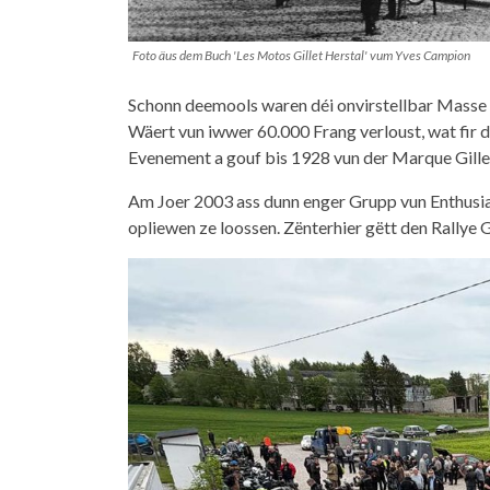
Foto äus dem Buch 'Les Motos Gillet Herstal' vum Yves Campion
Schonn deemools waren déi onvirstellbar Masse 
Wäert vun iwwer 60.000 Frang verloust, wat fir
Evenement a gouf bis 1928 vun der Marque Gillet
Am Joer 2003 ass dunn enger Grupp vun Enthusia
opliewen ze loossen. Zënterhier gëtt den Rallye Gi