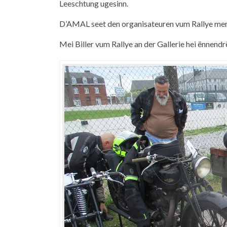
Leeschtung ugesinn.
D’AMAL seet den organisateuren vum Rallye merci
Mei Biller vum Rallye an der Gallerie hei ënnendr