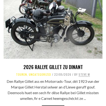
2026 RALLYE GILLET ZU DINANT
TOUREN
,
UNCATEGORIZED
22/05/2026
BY
STEVE M
Den Rallye Gillet ass en Motorrads-Tour, déi 1923 vun der
Marque Gillet Herstal selwer an d’Liewe geruff gouf.
Deemools huet een sech fir dëse Rallye bei Gillet missten
umellen, fir e Carnet heemgeschéckt ze ...