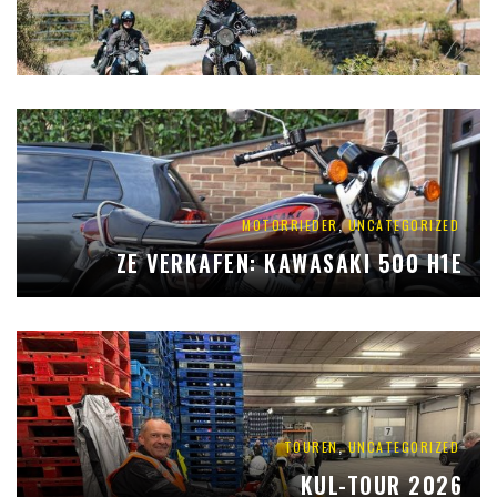
,
MOTORRIEDER
UNCATEGORIZED
ZE VERKAFEN: KAWASAKI 500 H1E
,
TOUREN
UNCATEGORIZED
KUL-TOUR 2026