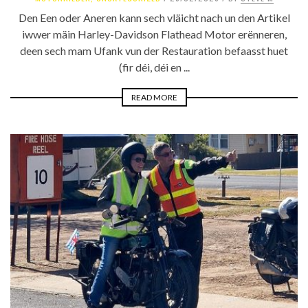
Den Een oder Aneren kann sech vläicht nach un den Artikel
iwwer mäin Harley-Davidson Flathead Motor erënneren,
deen sech mam Ufank vun der Restauration befaasst huet
(fir déi, déi en ...
READ MORE