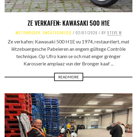
ZE VERKAFEN: KAWASAKI 500 H1E
MOTORRIEDER
,
UNCATEGORIZED
02/07/2026
BY
STEVE M
Ze verkafen: Kawasaki 500 H1E vu 1974, restauréiert, mat
lëtzebuergesche Pabeieren an engem gültege Contrôle
technique. Op Ufro kann se och mat enger grénger
Karosserie amplaaz vun der Bronger kaaf ...
READ MORE