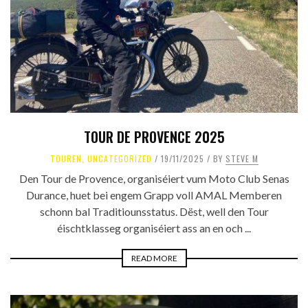
TOUR DE PROVENCE 2025
TOUREN
,
UNCATEGORIZED
19/11/2025
BY
STEVE M
Den Tour de Provence, organiséiert vum Moto Club Senas
Durance, huet bei engem Grapp voll AMAL Memberen
schonn bal Traditiounsstatus. Dëst, well den Tour
éischtklasseg organiséiert ass an en och ...
READ MORE