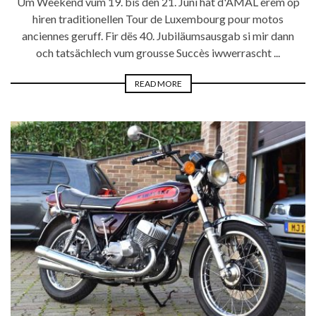
Um Weekend vum 19. bis den 21. Juni hat d'AMAL erëm op
hiren traditionellen Tour de Luxembourg pour motos
anciennes geruff. Fir dës 40. Jubiläumsausgab si mir dann
och tatsächlech vum grousse Succès iwwerrascht ...
READ MORE