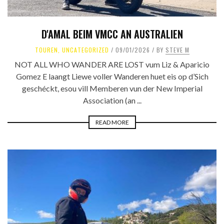
D'AMAL BEIM VMCC AN AUSTRALIEN
TOUREN
,
UNCATEGORIZED
09/01/2026
BY
STEVE M
NOT ALL WHO WANDER ARE LOST vum Liz & Aparicio
Gomez E laangt Liewe voller Wanderen huet eis op d’Sich
geschéckt, esou vill Memberen vun der New Imperial
Association (an ...
READ MORE