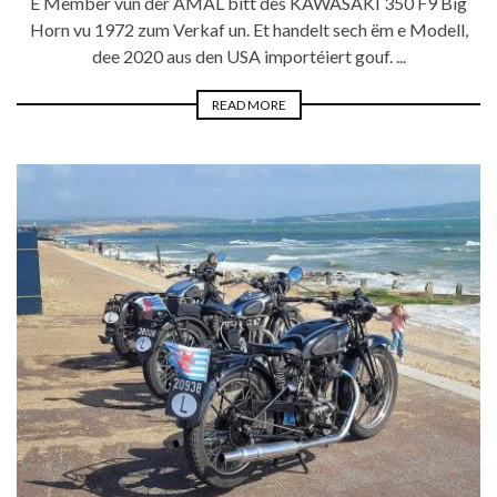
E Member vun der AMAL bitt dës KAWASAKI 350 F9 Big
Horn vu 1972 zum Verkaf un. Et handelt sech ëm e Modell,
dee 2020 aus den USA importéiert gouf. ...
READ MORE