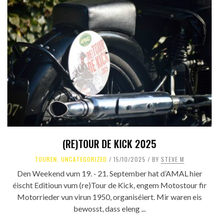
(RE)TOUR DE KICK 2025
TOUREN
,
UNCATEGORIZED
15/10/2025
BY
STEVE M
Den Weekend vum 19. - 21. September hat d’AMAL hier
éischt Editioun vum (re)Tour de Kick, engem Motostour fir
Motorrieder vun virun 1950, organiséiert. Mir waren eis
bewosst, dass eleng ...