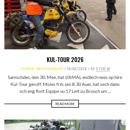
KUL-TOUR 2026
TOUREN
,
UNCATEGORIZED
10/06/2026
BY
STEVE M
Samschdes, den 30. Mee, hat d’AMAL endlech nees op hire
Kul-Tour geruff. Moies fréi, um 8:30 Auer, hat sech dann
och eng flott Equipe vu 17 Leit zu Brouch um ...
READ MORE