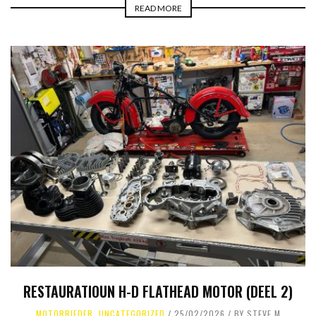
READ MORE
RESTAURATIOUN H-D FLATHEAD MOTOR (DEEL 2)
MOTORRIEDER
,
UNCATEGORIZED
25/02/2026
BY
STEVE M