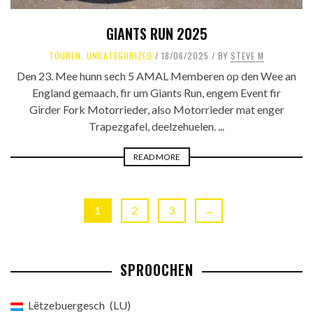
GIANTS RUN 2025
TOUREN
,
UNCATEGORIZED
18/06/2025
BY
STEVE M
Den 23. Mee hunn sech 5 AMAL Memberen op den Wee an
England gemaach, fir um Giants Run, engem Event fir
Girder Fork Motorrieder, also Motorrieder mat enger
Trapezgafel, deelzehuelen. ...
READ MORE
1
2
3
→
SPROOCHEN
Lëtzebuergesch
LU