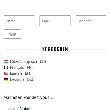
SPROOCHEN
Lëtzebuergesch
LU
Français
FR
English
EN
Deutsch
DE
Nächsten Rendez-vous...
All day
AUG