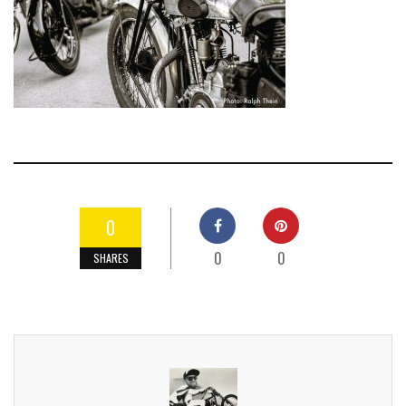
0
0
0
SHARES