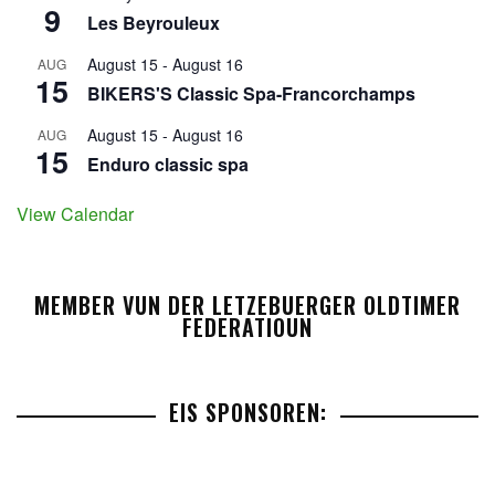
9
Les Beyrouleux
August 15
-
August 16
AUG
15
BIKERS'S Classic Spa-Francorchamps
August 15
-
August 16
AUG
15
Enduro classic spa
View Calendar
MEMBER VUN DER LETZEBUERGER OLDTIMER
FEDERATIOUN
EIS SPONSOREN: