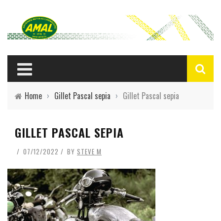
Home
›
Gillet Pascal sepia
›
Gillet Pascal sepia
GILLET PASCAL SEPIA
07/12/2022
BY
STEVE M