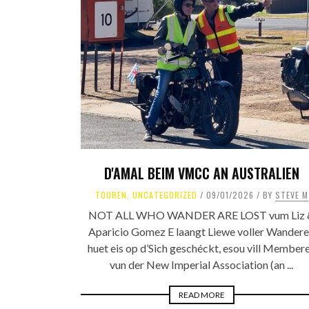
D'AMAL BEIM VMCC AN AUSTRALIEN
TOUREN
,
UNCATEGORIZED
09/01/2026
BY
STEVE M
NOT ALL WHO WANDER ARE LOST vum Liz 
Aparicio Gomez E laangt Liewe voller Wander
huet eis op d’Sich geschéckt, esou vill Member
vun der New Imperial Association (an ...
READ MORE