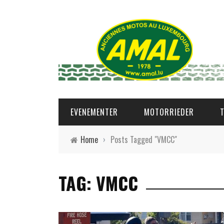
EVENEMENTER
MOTORRIEDER
Home
›
Posts Tagged "VMCC"
TAG: VMCC