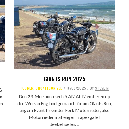
GIANTS RUN 2025
TOUREN
,
UNCATEGORIZED
18/06/2025
BY
STEVE M
&
Den 23. Mee hunn sech 5 AMAL Memberen op
en
den Wee an England gemaach, fir um Giants Run,
en
engem Event fir Girder Fork Motorrieder, also
Motorrieder mat enger Trapezgafel,
deelzehuelen. ...