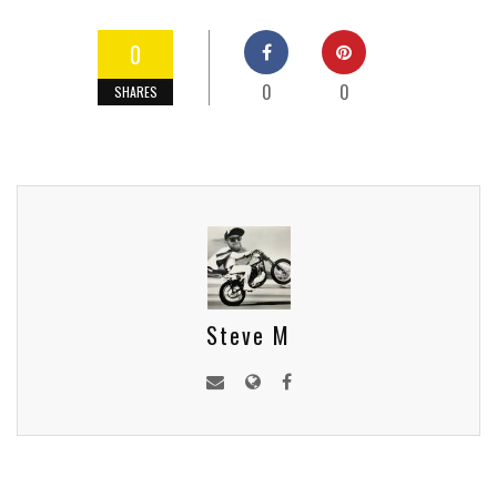
0
0
0
SHARES
Steve M