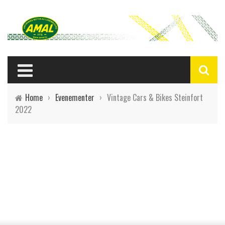
Home
›
Evenementer
›
Vintage Cars & Bikes Steinfort
2022