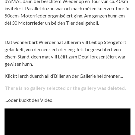
d’AMAL dann bei beschtem Wieder op en Tour vun ca. 40km
invitéiert. Parallel dozou war och nach méi en kuerzen Tour fir
50ccm-Motorrieder organiséiert ginn. Am ganzen hunn em
déi 30 Motorrieder un béiden Tier deel geholl.
Dat wonnerbart Wierder hat alt erëm vill Leit op Stengefort
gelackelt, vun deenen sech der eng Jett begeeschtert vun
eisem Stand, deen mat vill Léift zum Detail presentéiert war,
gewisen hunn.
Klickt Ierch duerch all d‘Biller an der Gallerie hei drënner…
There is no gallery selected or the gallery was deleted.
…oder kuckt den Video.