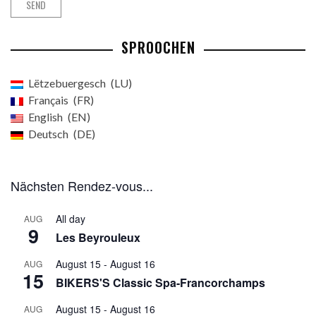
SPROOCHEN
Lëtzebuergesch
LU
Français
FR
English
EN
Deutsch
DE
Nächsten Rendez-vous...
All day
AUG
9
Les Beyrouleux
August 15
-
August 16
AUG
15
BIKERS'S Classic Spa-Francorchamps
August 15
-
August 16
AUG