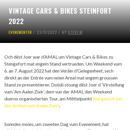
VINTAGE CARS & BIKES STEINFORT
2022
EVENEMENTER
23/11/2022
BY
STEVE M
Och dëst Joer war d’AMAL um Vintage Cars & Bikes zu
Stengefort mat engem Stand vertrueden. Um Weekend vum
6. an 7. August 2022 hat den Veräin d’Gelegenheet, sech
direkt an der Entrée vum neien Areal mat engem groussen
Stand ze presentéieren. Dobäi stoung dëst Joer d ‘Virstellung
vum ‘Am Aalen Zwir’, dem vun der AMAL den Weekend
duerno organiséierten Tour, am Mëttelpunkt
(hei geet et bei
den Artikel vum Aalen Zwir)
.
Sonndes moies, um zweeten Dag vum Evenement, hat