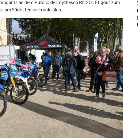
rticipants an dem Public: déi mythesch RN20 ! Et gouf zum
te am Südosten vu Frankräich.