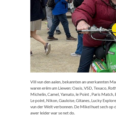
Vill vun den aalen, bekannten an unerkannten Ma
waren erëm um Liewen: Oasis, VSD, Texaco, Rothm
Michelin, Camel, Yamato, le Point , Paris Match,
Le point, Nikon, Gauloise, Gitanes, Lucky Explorer
vun der Welt verbonnen. De Mikel huet sech op d
awer leider war se net do.