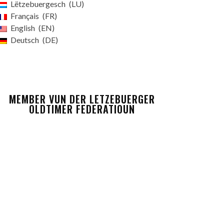
Lëtzebuergesch
LU
Français
FR
English
EN
Deutsch
DE
MEMBER VUN DER LETZEBUERGER
OLDTIMER FEDERATIOUN