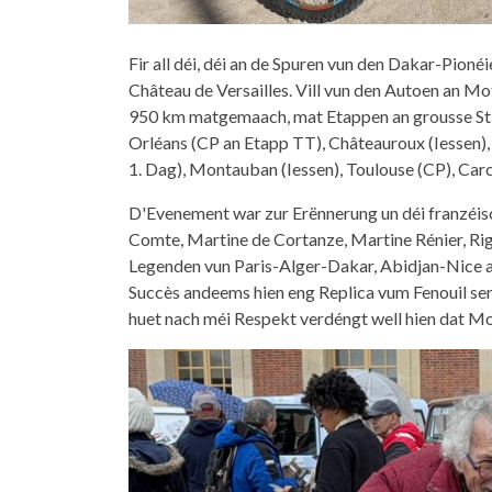
Fir all déi, déi an de Spuren vun den Dakar-Pioné
Château de Versailles. Vill vun den Autoen an Mo
950 km matgemaach, mat Etappen an grousse Sti
Orléans (CP an Etapp TT), Châteauroux (Iessen),
1. Dag), Montauban (Iessen), Toulouse (CP), Carc
D'Evenement war zur Erënnerung un déi franzéis
Comte, Martine de Cortanze, Martine Rénier, Rigoni
Legenden vun Paris-Alger-Dakar, Abidjan-Nice an
Succès andeems hien eng Replica vum Fenouil se
huet nach méi Respekt verdéngt well hien dat Mon