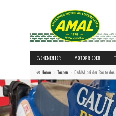
EVENEMENTER
MOTORRIEDER
Home
›
Touren
›
D'AMAL bei der Route des