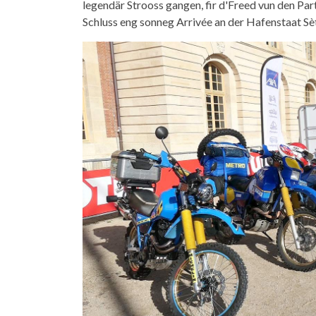
legendär Strooss gangen, fir d'Freed vun den Pa
Schluss eng sonneg Arrivée an der Hafenstaat Sè