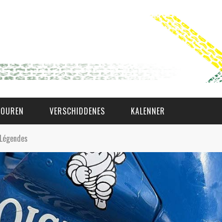
TOUREN
VERSCHIDDENES
KALENNER
 Légendes
WAT AS D'AMAL?
DEN COMITÉ
MEMBER GIN