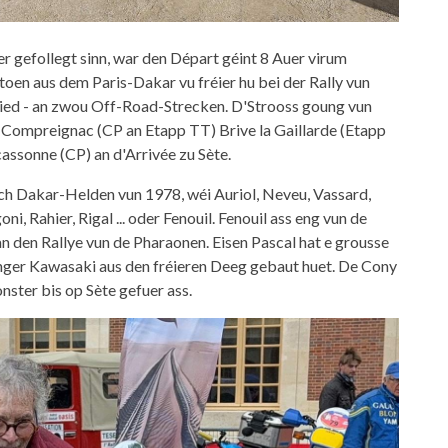
ier gefollegt sinn, war den Départ géint 8 Auer virum
toen aus dem Paris-Dakar vu fréier hu bei der Rally vun
ed - an zwou Off-Road-Strecken. D'Strooss goung vun
 Compreignac (CP an Etapp TT) Brive la Gaillarde (Etapp
assonne (CP) an d'Arrivée zu Sète.
ch Dakar-Helden vun 1978, wéi Auriol, Neveu, Vassard,
, Rahier, Rigal ... oder Fenouil. Fenouil ass eng vun de
 den Rallye vun de Pharaonen. Eisen Pascal hat e grousse
nger Kawasaki aus den fréieren Deeg gebaut huet. De Cony
ster bis op Sète gefuer ass.