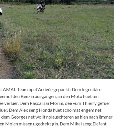
anzt AMAL-Team op d'Arrivée gepackt: Dem legendäre
weemol den Benzin ausgangen, an den Moto huet um
e verluer. Dem Pascal säi Morini, dee vum Thierry gefuer
rluer. Dem Alex seng Honda huet scho mat engem net
n dem Georges net wollt nolauschteren an hien nach ëmmer
2ten Moien missen ugedrekt gin. Dem Mikel seng Elefant