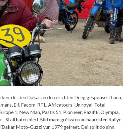
rken, déi den Dakar an den éischten Deeg gesponsert hunn,
ans, Elf, Facom, RTL, Africatours, Uniroyal, Total,
 Europe 1, New Man, Pastis 51, Pionneer, Pazifik, Olympia,
... Si all haten hiert Bild mam gréissten an haardsten Rallye
’Dakar Moto-Guzzi vun 1979 gefreet. Dei sollt do sinn,