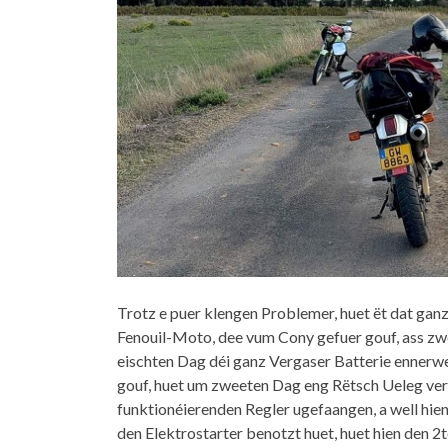
Trotz e puer klengen Problemer, huet ët dat g
Fenouil-Moto, dee vum Cony gefuer gouf, ass z
eischten Dag déi ganz Vergaser Batterie ennerwe
gouf, huet um zweeten Dag eng Rëtsch Ueleg ve
funktionéierenden Regler ugefaangen, a well hie
den Elektrostarter benotzt huet, huet hien den 