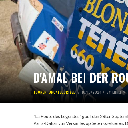
D'AMAL BEI DER RO
TOUREN
,
UNCATEGORIZED
10/10/2024
BY
MIKEL M.
“La Route des Légendes” gouf den 28ten Septemb
Paris-Dakar vun Versailles op Sète nozefueren. 