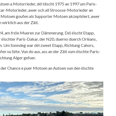
toen a Motorrieder, déi tëscht 1975 an 1997 um Paris-
kar-Motorieder, awer och all Stroosse-Motorieder an
ei Motoen goufen als Supporter Motoen akzeptéiert, awer
wirklich aus der Zäit.
4, am fréie Mueren zur Dämmerung. Déi éischt Etapp,
r éischter Paris-Dakar, der N20, duerno duerch Orléans,
un. Um Sonndeg war déi zweet Etapp, Richtung Cahors,
n vu Sète. Vun do aus, ass an der Zäit vum éischte Paris-
ichtung Alger gefuer.
t der Chance e puer Motoen an Autoen vun den éischte