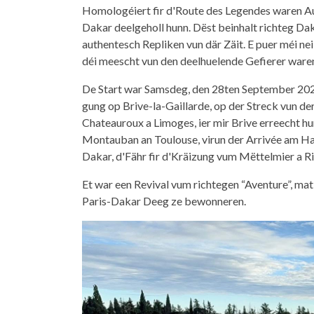
Homologéiert fir d'Route des Legendes waren Au
Dakar deelgeholl hunn. Dëst beinhalt richteg Da
authentesch Repliken vun där Zäit. E puer méi n
déi meescht vun den deelhuelende Gefierer waren 
De Start war Samsdeg, den 28ten September 202
gung op Brive-la-Gaillarde, op der Streck vun de
Chateauroux a Limoges, ier mir Brive erreecht h
Montauban an Toulouse, virun der Arrivée am Hafe
Dakar, d'Fähr fir d'Kräizung vum Mëttelmier a R
Et war een Revival vum richtegen “Aventure”, ma
Paris-Dakar Deeg ze bewonneren.