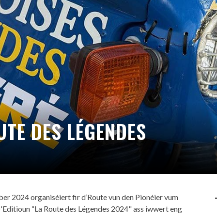
UTE DES LÉGENDES
er 2024 organiséiert fir d’Route vun den Pionéier vum
D'Editioun “La Route des Légendes 2024" ass iwwert eng