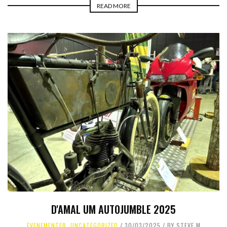
READ MORE
D'AMAL UM AUTOJUMBLE 2025
EVENEMENTER
,
UNCATEGORIZED
30/03/2025
BY
STEVE M