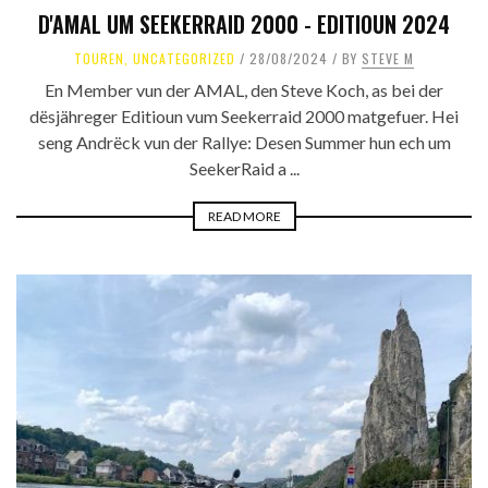
D'AMAL UM SEEKERRAID 2000 - EDITIOUN 2024
TOUREN
,
UNCATEGORIZED
28/08/2024
BY
STEVE M
En Member vun der AMAL, den Steve Koch, as bei der
dësjähreger Editioun vum Seekerraid 2000 matgefuer. Hei
seng Andrëck vun der Rallye: Desen Summer hun ech um
SeekerRaid a ...
READ MORE