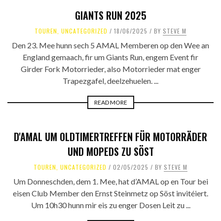
GIANTS RUN 2025
TOUREN
,
UNCATEGORIZED
18/06/2025
BY
STEVE M
Den 23. Mee hunn sech 5 AMAL Memberen op den Wee an
England gemaach, fir um Giants Run, engem Event fir
Girder Fork Motorrieder, also Motorrieder mat enger
Trapezgafel, deelzehuelen. ...
READ MORE
D'AMAL UM OLDTIMERTREFFEN FÜR MOTORRÄDER
UND MOPEDS ZU SÖST
TOUREN
,
UNCATEGORIZED
02/05/2025
BY
STEVE M
Um Donneschden, dem 1. Mee, hat d’AMAL op en Tour bei
eisen Club Member den Ernst Steinmetz op Söst invitéiert.
Um 10h30 hunn mir eis zu enger Dosen Leit zu ...