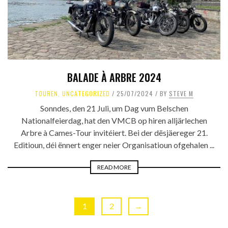
BALADE À ARBRE 2024
TOUREN
,
UNCATEGORIZED
25/07/2024
BY
STEVE M
Sonndes, den 21 Juli, um Dag vum Belschen
Nationalfeierdag, hat den VMCB op hiren alljärlechen
Arbre à Cames-Tour invitéiert. Bei der dësjäereger 21.
Editioun, déi ënnert enger neier Organisatioun ofgehalen ...
READ MORE
1
2
→