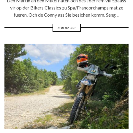
Den Martin an den Mikel haten och des Joer rëm vill Spaass
vir op der Bikers Classics zu Spa/Francorchamps mat ze
fueren. Och de Conny ass Sie besichen komm. Seng ...
READ MORE