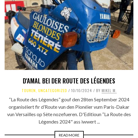
D'AMAL BEI DER ROUTE DES LÉGENDES
TOUREN
,
UNCATEGORIZED
10/10/2024
BY
MIKEL M.
“La Route des Légendes” gouf den 28ten September 2024
organiséiert fir d’Route vun den Pionéier vum Paris-Dakar
vun Versailles op Sète nozefueren. D'Editioun “La Route des
Légendes 2024" ass iwwert ...
READ MORE