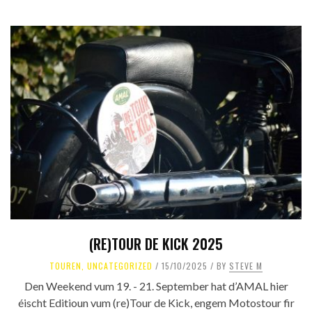
(RE)TOUR DE KICK 2025
TOUREN
,
UNCATEGORIZED
15/10/2025
BY
STEVE M
Den Weekend vum 19. - 21. September hat d’AMAL hier
éischt Editioun vum (re)Tour de Kick, engem Motostour fir