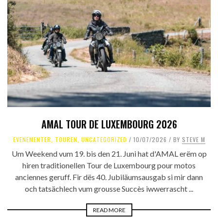
AMAL TOUR DE LUXEMBOURG 2026
EVENEMENTER
,
TOUREN
,
UNCATEGORIZED
10/07/2026
BY
STEVE M
Um Weekend vum 19. bis den 21. Juni hat d'AMAL erëm op
hiren traditionellen Tour de Luxembourg pour motos
anciennes geruff. Fir dës 40. Jubiläumsausgab si mir dann
och tatsächlech vum grousse Succès iwwerrascht ...
READ MORE