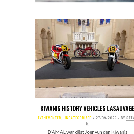
KIWANIS HISTORY VEHICLES LASAUVAG
EVENEMENTER
,
UNCATEGORIZED
27/09/2023
BY
STE
M
D’AMAL war dëst Joer vun den Kiwanis