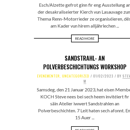
Esch/Alzette gefrot ginn fir eng Ausstellung a
der desakraliseierter Kierch vun Lasauvage zu
Thema Renn-Motorrieder ze organiséieren, dë
am Kader vun hirem alljährlechen ...
READ MORE
SANDSTRAHL- AN
POLVERBESCHICHTUNGS WORKSHOP
EVENEMENTER
,
UNCATEGORIZED
01/02/2023
BY
STE
M
Samsdeg, den 21 Januar 2023, hat eisen Memb
KOCH Steve nees bei sech heem invitéiert fir
säin Atelier iwwert Sandstrahlen an
Polverbeschichten. 7 Leit haten sech afonnt. E
15 Auer ...