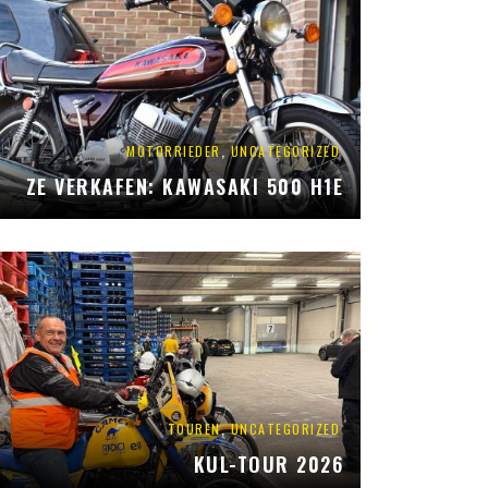
,
MOTORRIEDER
UNCATEGORIZED
ZE VERKAFEN: KAWASAKI 500 H1E
,
TOUREN
UNCATEGORIZED
KUL-TOUR 2026