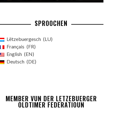
SPROOCHEN
Lëtzebuergesch
LU
Français
FR
English
EN
Deutsch
DE
MEMBER VUN DER LETZEBUERGER
OLDTIMER FEDERATIOUN