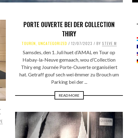
PORTE OUVERTE BEI DER COLLECTION
THIRY
TOUREN
,
UNCATEGORIZED
12/07/2023
BY
STEVE M
Samsdes, den 1. Juli huet d’AMAL en Tour op
Habay-la-Neuve gemaach, wou d’Collection
Thiry eng Journée Porte-Ouverte organiséiert
hat. Getraff gouf sech wei ëmmer zu Brouch um
Parking bei der ...
READ MORE
E
VE