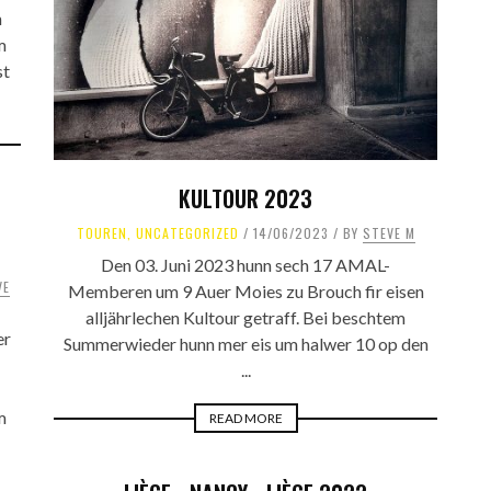
n
m
st
KULTOUR 2023
TOUREN
,
UNCATEGORIZED
14/06/2023
BY
STEVE M
Den 03. Juni 2023 hunn sech 17 AMAL-
VE
Memberen um 9 Auer Moies zu Brouch fir eisen
alljährlechen Kultour getraff. Bei beschtem
er
Summerwieder hunn mer eis um halwer 10 op den
...
m
READ MORE