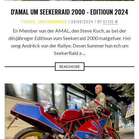
D'AMAL UM SEEKERRAID 2000 - EDITIOUN 2024
TOUREN
,
UNCATEGORIZED
28/08/2024
BY
STEVE M
En Member vun der AMAL, den Steve Koch, as bei der
dësjähreger Editioun vum Seekerraid 2000 matgefuer. Hei
seng Andrëck vun der Rallye: Desen Summer hun ech um
SeekerRaid a ...
READ MORE