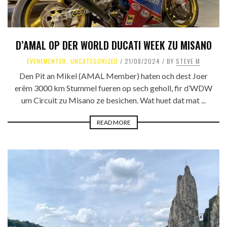
D’AMAL OP DER WORLD DUCATI WEEK ZU MISANO
EVENEMENTER
,
UNCATEGORIZED
21/08/2024
BY
STEVE M
Den Pit an Mikel (AMAL Member) haten och dest Joer
erëm 3000 km Stummel fueren op sech geholl, fir d’WDW
um Circuit zu Misano ze besichen. Wat huet dat mat ...
READ MORE