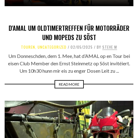
D'AMAL UM OLDTIMERTREFFEN FÜR MOTORRÄDER
UND MOPEDS ZU SÖST
TOUREN
,
UNCATEGORIZED
02/05/2025
BY
STEVE M
Um Donneschden, dem 1. Mee, hat d’AMAL op en Tour bei
eisen Club Member den Ernst Steinmetz op Söst invitéiert.
Um 10h30 hunn mir eis zu enger Dosen Leit zu ...
READ MORE