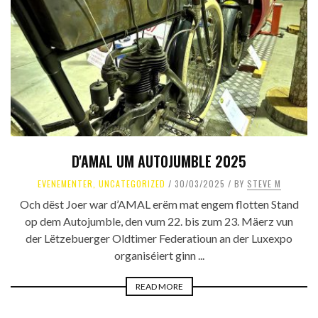
D'AMAL UM AUTOJUMBLE 2025
EVENEMENTER
,
UNCATEGORIZED
30/03/2025
BY
STEVE M
Och dëst Joer war d’AMAL erëm mat engem flotten Stand
op dem Autojumble, den vum 22. bis zum 23. Mäerz vun
der Lëtzebuerger Oldtimer Federatioun an der Luxexpo
organiséiert ginn ...
READ MORE