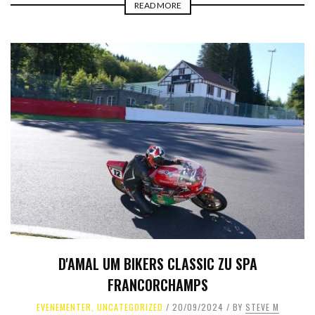
READ MORE
D'AMAL UM BIKERS CLASSIC ZU SPA
FRANCORCHAMPS
EVENEMENTER
,
UNCATEGORIZED
20/09/2024
BY
STEVE M