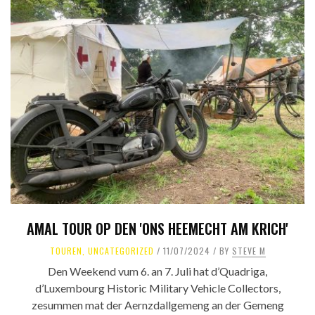
AMAL TOUR OP DEN 'ONS HEEMECHT AM KRICH'
TOUREN
,
UNCATEGORIZED
11/07/2024
BY
STEVE M
Den Weekend vum 6. an 7. Juli hat d’Quadriga,
d’Luxembourg Historic Military Vehicle Collectors,
zesummen mat der Aernzdallgemeng an der Gemeng