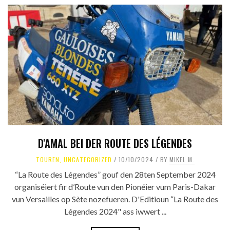
D'AMAL BEI DER ROUTE DES LÉGENDES
TOUREN
,
UNCATEGORIZED
10/10/2024
BY
MIKEL M.
“La Route des Légendes” gouf den 28ten September 2024
organiséiert fir d’Route vun den Pionéier vum Paris-Dakar
vun Versailles op Sète nozefueren. D'Editioun “La Route des
Légendes 2024" ass iwwert ...