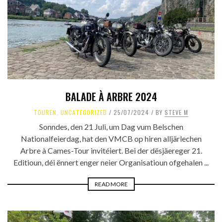
BALADE À ARBRE 2024
TOUREN
,
UNCATEGORIZED
25/07/2024
BY
STEVE M
Sonndes, den 21 Juli, um Dag vum Belschen
Nationalfeierdag, hat den VMCB op hiren alljärlechen
Arbre à Cames-Tour invitéiert. Bei der dësjäereger 21.
Editioun, déi ënnert enger neier Organisatioun ofgehalen ...
READ MORE