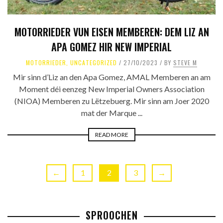
MOTORRIEDER VUN EISEN MEMBEREN: DEM LIZ AN
APA GOMEZ HIR NEW IMPERIAL
MOTORRIEDER
,
UNCATEGORIZED
27/10/2023
BY
STEVE M
Mir sinn d’Liz an den Apa Gomez, AMAL Memberen an am
Moment déi eenzeg New Imperial Owners Association
(NIOA) Memberen zu Lëtzebuerg. Mir sinn am Joer 2020
mat der Marque ...
READ MORE
←
1
2
3
→
SPROOCHEN