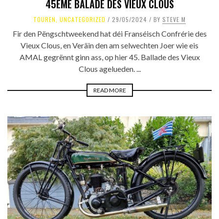
45ÈME BALADE DES VIEUX CLOUS
TOUREN
,
UNCATEGORIZED
29/05/2024
BY
STEVE M
Fir den Pëngschtweekend hat déi Franséisch Confrérie des
Vieux Clous, en Veräin den am selwechten Joer wie eis
AMAL gegrënnt ginn ass, op hier 45. Ballade des Vieux
Clous agelueden. ...
READ MORE