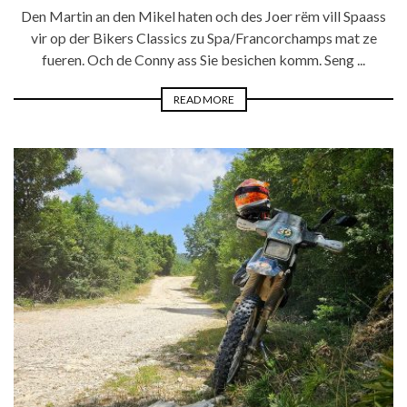
Den Martin an den Mikel haten och des Joer rëm vill Spaass
vir op der Bikers Classics zu Spa/Francorchamps mat ze
fueren. Och de Conny ass Sie besichen komm. Seng ...
READ MORE