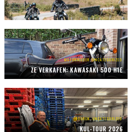
,
MOTORRIEDER
UNCATEGORIZED
ZE VERKAFEN: KAWASAKI 500 H1E
,
TOUREN
UNCATEGORIZED
KUL-TOUR 2026